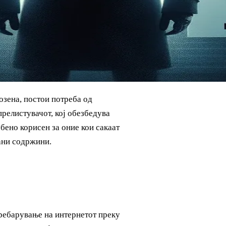
розена, постои потреба од
прелистувачот, кој обезбедува
бено корисен за оние кои сакаат
ани содржини.
пребарување на интернетот преку