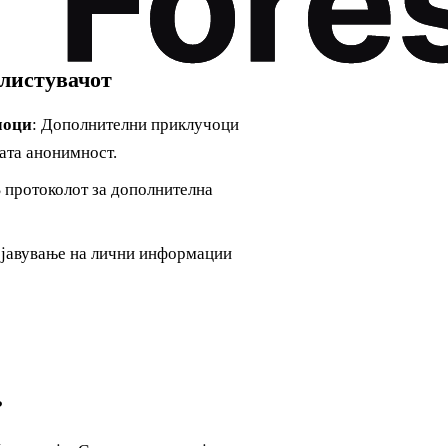
елистувачот
чоци
: Дополнителни приклучоци
шата анонимност.
S протоколот за дополнителна
објавување на лични информации
?