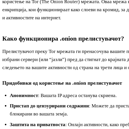
користење на Tor (The Onion Router) мрежата. Оваа мрежа 
енкрипција, кои функционираат како слоеви на кромид, за 
и активностите на интернет.
Како функционира .onion прелистувачот?
Прелистувачот преку Tor мрежата ги пренасочува вашите п
избрани сервери (или “јазли”) пред да стигнат до крајната 
следењето на вашите активности од страна на трети лица и
Придобивки од користење на .onion прелистувачот
Анонимност
: Вашата IP адреса останува скриена.
Пристап до цензурирани содржини
: Можете да прист
блокирани во вашата земја.
Заштита на приватноста
: Онлајн активности, како пр