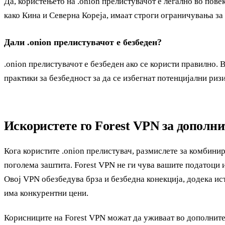
Да, користењето на .onion прелистувачот е легално во повеќ
како Кина и Северна Кореја, имаат строги ограничувања з
Дали .onion прелистувачот е безбеден?
.onion прелистувачот е безбеден ако се користи правилно. 
практики за безбедност за да се избегнат потенцијални риз
Искористете го Forest VPN за дополн
Кога користите .onion прелистувач, размислете за комбини
поголема заштита. Forest VPN не ги чува вашите податоци и
Овој VPN обезбедува брза и безбедна конекција, додека ис
има конкурентни цени.
Корисниците на Forest VPN можат да уживаат во дополните