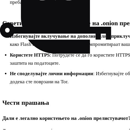
пребарување на интернетот.
Совети за безбедно користење на .onion пр
Избегнувајте вклучување на дополнителни приклу
како Flash и JavaScript можат да ја компромитираат ва
Користете HTTPS
: Потрудете се да го користите HTTP
заштита на податоците.
Не споделувајте лични информации
: Избегнувајте 
додека сте поврзани на Tor.
Чести прашања
Дали е легално користењето на .onion прелистувачот