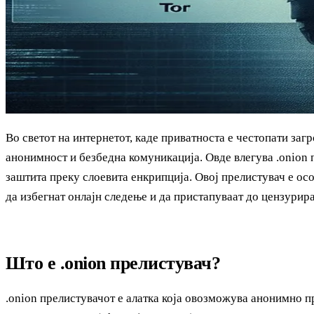
Во светот на интернетот, каде приватноста е честопати заг
анонимност и безбедна комуникација. Овде влегува .onion 
заштита преку слоевита енкрипција. Овој прелистувач е осо
да избегнат онлајн следење и да пристапуваат до цензурир
Што е .onion прелистувач?
.onion прелистувачот е алатка која овозможува анонимно 