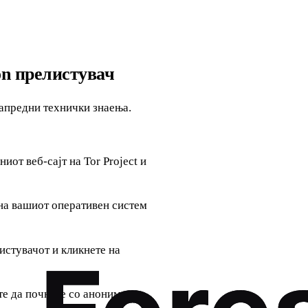
on прелистувач
напредни технички знаења.
иот веб-сајт на Tor Project и
 на вашиот оперативен систем
листувачот и кликнете на
ете да почнете со анонимно