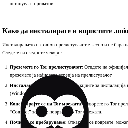
остануваат приватни.
Како да инсталирате и користите .oni
Инсталирањето на .onion прелистувачот е лесно и не бара 
Следете ги следните чекори:
Преземете го Tor прелистувачот
: Отидете на официјалн
преземете ја најновата верзија на прелистувачот.
Инсталација
: Следете ги инструкциите за инсталација
(Windows, MacOS, Linux).
Конектирајте се на Tor мрежата
: Отворете го Tor пре
“Connect” за да се поврзете со Tor мрежата.
Почнете со пребарување
: Откако ќе се поврзете, мож