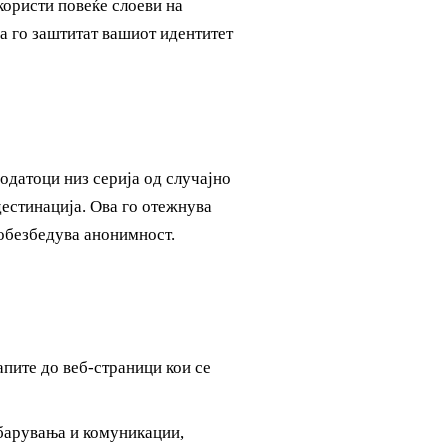
користи повеќе слоеви на
да го заштитат вашиот идентитет
одатоци низ серија од случајно
дестинација. Ова го отежнува
 обезбедува анонимност.
апите до веб-страници кои се
ебарувања и комуникации,