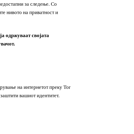
недостапни за следење. Со
те нивото на приватност и
ја одржуваат својата
увачот.
арување на интернетот преку Tor
 заштити вашиот идентитет.