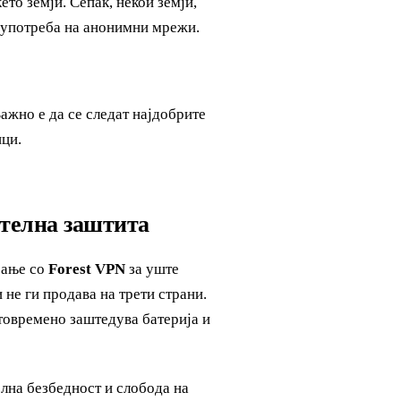
ето земји. Сепак, некои земји,
а употреба на анонимни мрежи.
Важно е да се следат најдобрите
ици.
ителна заштита
рање со
Forest VPN
за уште
 не ги продава на трети страни.
товремено заштедува батерија и
лна безбедност и слобода на