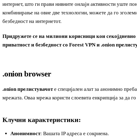
интернет, што ги прави нивните онлајн активности уште по
комбинирање на овие две технологии, можете да го зголеми
безбедност на интернетот.
Придружете се на милиони корисници кои секојдневно 
приватност и безбедност со Forest VPN и .onion прелист
.onion browser
.onion прелистувачот
е специјален алат за анонимно преб
мрежата. Оваа мрежа користи слоевита енкрипција за да го
Клучни карактеристики:
Анонимност
: Вашата IP адреса е сокриена.