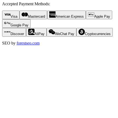
Accepted Payment Methods
:
Visa
Mastercard
American Express
Apple Pay
Google Pay
Discover
AliPay
WeChat Pay
Cryptocurrencies
SEO by
forestseo.com