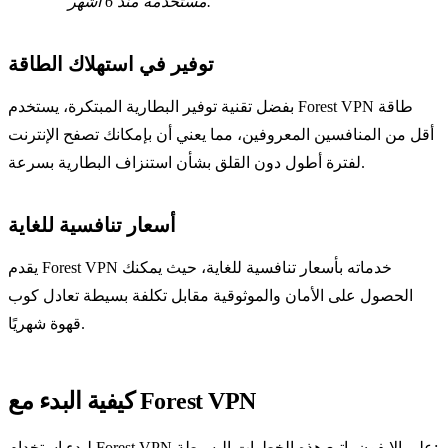
مستخدمة منذ 6 أشهر.
توفير في استهلاك الطاقة
بفضل تقنية توفير البطارية المبتكرة، يستخدم Forest VPN طاقة
أقل من المنافسين المعروفين، مما يعني أن بإمكانك تصفح الإنترنت
لفترة أطول دون القلق بشأن استنزاف البطارية بسرعة.
أسعار تنافسية للغاية
يقدم Forest VPN خدماته بأسعار تنافسية للغاية، حيث يمكنك
الحصول على الأمان والموثوقية مقابل تكلفة بسيطة تعادل كوب
قهوة شهريًا.
كيفية البدء مع Forest VPN
لبدء استخدام Forest VPN على الايفون، اتبع هذه الخطوات البسيطة: