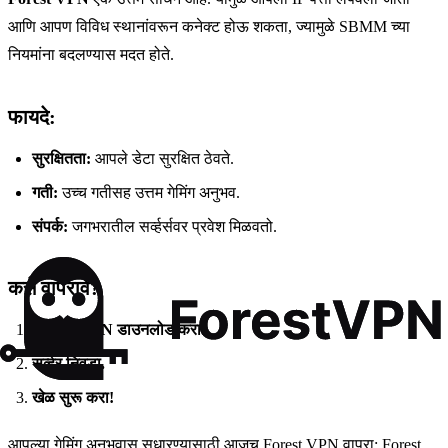
आणि आपण विविध स्थानांवरून कनेक्ट होऊ शकता, ज्यामुळे SBMM च्या
नियमांना बदलण्यास मदत होते.
फायदे:
सुरक्षितता:
आपले डेटा सुरक्षित ठेवते.
गती:
उच्च गतीसह उत्तम गेमिंग अनुभव.
संपर्क:
जगभरातील सर्व्हर्सवर प्रवेश मिळवतो.
कसे वापरावे?
Forest VPN डाउनलोड करा.
सर्व्हर निवडा.
खेळ सुरू करा!
आपल्या गेमिंग अनुभवास सुधारण्यासाठी आजच Forest VPN वापरा:
Forest