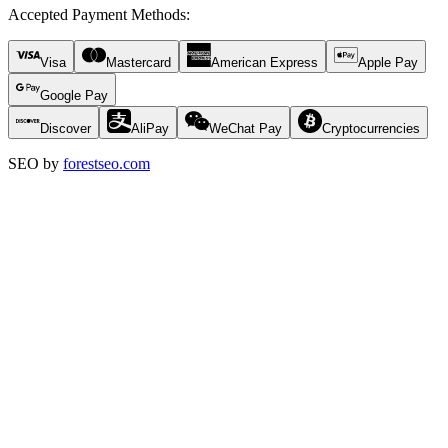
Accepted Payment Methods
:
Visa
Mastercard
American Express
Apple Pay
Google Pay
Discover
AliPay
WeChat Pay
Cryptocurrencies
SEO by
forestseo.com