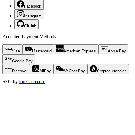
Facebook
Instagram
GitHub
Accepted Payment Methods
:
Visa
Mastercard
American Express
Apple Pay
Google Pay
Discover
AliPay
WeChat Pay
Cryptocurrencies
SEO by
forestseo.com