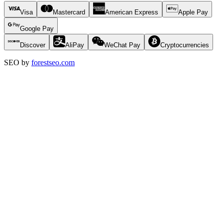
Visa
Mastercard
American Express
Apple Pay
Google Pay
Discover
AliPay
WeChat Pay
Cryptocurrencies
SEO by
forestseo.com