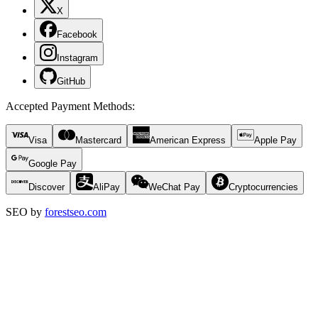
X
Facebook
Instagram
GitHub
Accepted Payment Methods
:
Visa
Mastercard
American Express
Apple Pay
Google Pay
Discover
AliPay
WeChat Pay
Cryptocurrencies
SEO by
forestseo.com