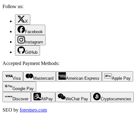
Follow us:
X
Facebook
Instagram
GitHub
Accepted Payment Methods
:
Visa
Mastercard
American Express
Apple Pay
Google Pay
Discover
AliPay
WeChat Pay
Cryptocurrencies
SEO by
forestseo.com