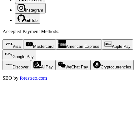
Instagram
GitHub
Accepted Payment Methods
:
Visa
Mastercard
American Express
Apple Pay
Google Pay
Discover
AliPay
WeChat Pay
Cryptocurrencies
SEO by
forestseo.com