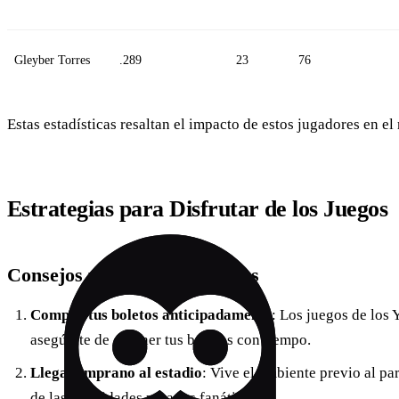
Gleyber Torres
.289
23
76
Estas estadísticas resaltan el impacto de estos jugadores en el
Estrategias para Disfrutar de los Juegos
Consejos para los Aficionados
Compra tus boletos anticipadamente
: Los juegos de los
asegúrate de obtener tus boletos con tiempo.
Llega temprano al estadio
: Vive el ambiente previo al par
de las actividades para los fanáticos.