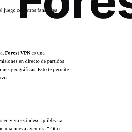
l juego con otros fans, crea
na,
Forest VPN
es una
misiones en directo de partidos
ones geográficas. Esto te permite
ivo.
es en vivo es indescriptible. La
omo una nueva aventura.” Otro