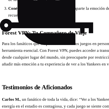
Conéctate con otros aficionados
: Comparte la emoción de
recuerdos y nuevas amistades.
Forest VPN: Tu Compañero de Viaje
Para los fanáticos que no pueden asistir a los juegos en perso
herramienta esencial. Con Forest VPN, puedes acceder a trans
desde cualquier lugar del mundo, sin preocuparte por restricci
añadir más emoción a tu experiencia de ver a los Yankees en v
Testimonios de Aficionados
Carlos M.
, un fanático de toda la vida, dice: “Ver a los Yanke
energía en el estadio es contagiosa, y cada juego se siente c