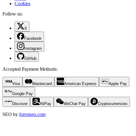
Cookies
Follow us:
X
Facebook
Instagram
GitHub
Accepted Payment Methods
:
Visa
Mastercard
American Express
Apple Pay
Google Pay
Discover
AliPay
WeChat Pay
Cryptocurrencies
SEO by
forestseo.com