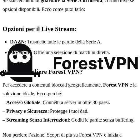
Se stai cercando di
guardare la Serie A in diretta
, ci sono diverse
opzioni disponibili. Ecco come puoi farlo:
Opzioni per il Live Stream:
DAZN
: Trasmette tutte le partite della Serie A.
Sky Sport
: Offre una selezione di match in diretta.
Perché Scegliere Forest VPN?
Per accedere a contenuti bloccati geograficamente,
Forest VPN
è la
soluzione ideale. Ecco perché:
–
Accesso Globale
: Connetti a server in oltre 30 paesi.
–
Privacy e Sicurezza
: Protegge i tuoi dati.
–
Streaming Senza Interruzioni
: Goditi le partite senza buffering.
Non perdere l’azione! Scopri di più su
Forest VPN
e inizia a