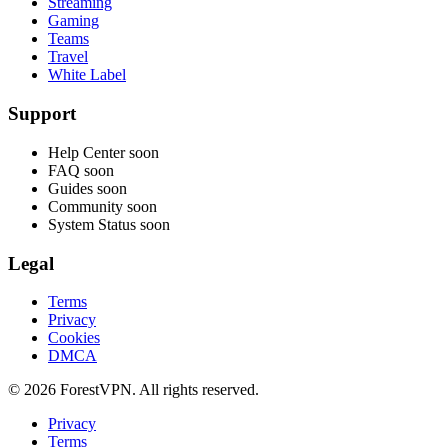
Streaming
Gaming
Teams
Travel
White Label
Support
Help Center
soon
FAQ
soon
Guides
soon
Community
soon
System Status
soon
Legal
Terms
Privacy
Cookies
DMCA
© 2026 ForestVPN. All rights reserved.
Privacy
Terms