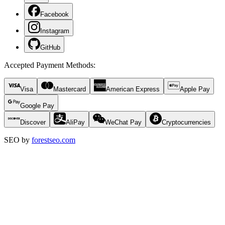
Facebook
Instagram
GitHub
Accepted Payment Methods
:
Visa
Mastercard
American Express
Apple Pay
Google Pay
Discover
AliPay
WeChat Pay
Cryptocurrencies
SEO by
forestseo.com