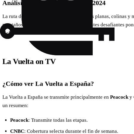
Análisis de la Ruta de la Vuelta 2024
La ruta de este año es una mezcla de etapas planas, colinas y
montañosas en Asturias, donde las pendientes desafiantes pon
ciclistas.
La Vuelta on TV
¿Cómo ver La Vuelta a España?
La Vuelta a España se transmite principalmente en
Peacock
y
un resumen:
Peacock
: Transmite todas las etapas.
CNBC
: Cobertura selecta durante el fin de semana.