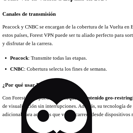
Canales de transmisión
Peacock y CNBC se encargan de la cobertura de la Vuelta en E
estos países, Forest VPN puede ser tu aliado perfecto para sort
y disfrutar de la carrera.
Peacock
: Transmite todas las etapas.
CNBC
: Cobertura selecta los fines de semana.
¿Por qué usar Forest VPN?
Con Forest VPN, puedes
desbloquear contenido geo-restring
de visualización sin interrupciones. Además, su tecnología de 
adicional para aquellos que ven la carrera desde dispositivos 