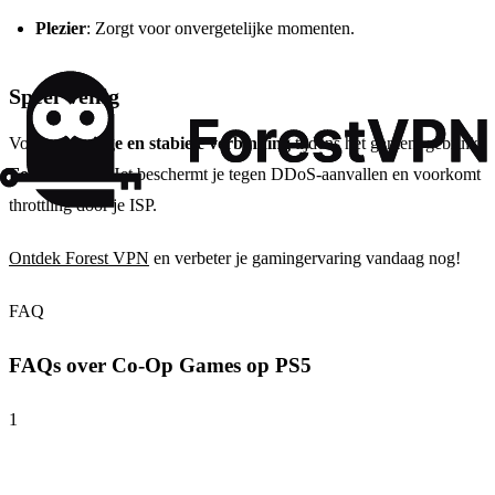
Plezier
: Zorgt voor onvergetelijke momenten.
Speel Veilig
Voor een
veilige en stabiele verbinding
tijdens het gamen, gebruik
Forest VPN
. Het beschermt je tegen DDoS-aanvallen en voorkomt
throttling door je ISP.
Ontdek Forest VPN
en verbeter je gamingervaring vandaag nog!
FAQ
FAQs over Co-Op Games op PS5
1