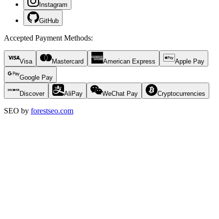
Instagram
GitHub
Accepted Payment Methods
:
Visa
Mastercard
American Express
Apple Pay
Google Pay
Discover
AliPay
WeChat Pay
Cryptocurrencies
SEO by
forestseo.com