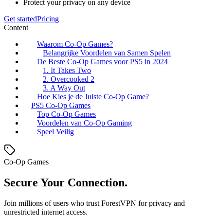
Protect your privacy on any device
Get started
Pricing
Content
Waarom Co-Op Games?
Belangrijke Voordelen van Samen Spelen
De Beste Co-Op Games voor PS5 in 2024
1. It Takes Two
2. Overcooked 2
3. A Way Out
Hoe Kies je de Juiste Co-Op Game?
PS5 Co-Op Games
Top Co-Op Games
Voordelen van Co-Op Gaming
Speel Veilig
Co-Op Games
Secure Your Connection.
Join millions of users who trust ForestVPN for privacy and
unrestricted internet access.