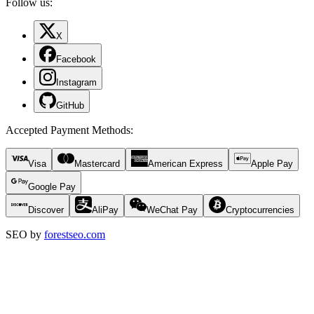
Follow us:
X
Facebook
Instagram
GitHub
Accepted Payment Methods
:
Visa
Mastercard
American Express
Apple Pay
Google Pay
Discover
AliPay
WeChat Pay
Cryptocurrencies
SEO by
forestseo.com