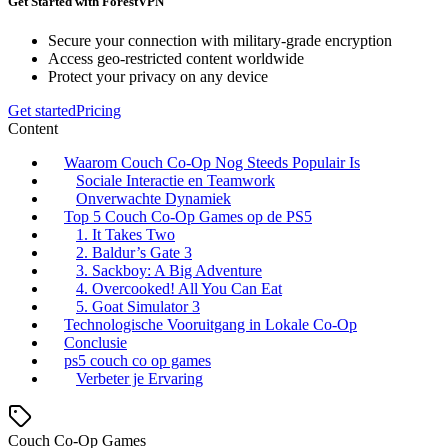
Get Started with ForestVPN
Secure your connection with military-grade encryption
Access geo-restricted content worldwide
Protect your privacy on any device
Get started
Pricing
Content
Waarom Couch Co-Op Nog Steeds Populair Is
Sociale Interactie en Teamwork
Onverwachte Dynamiek
Top 5 Couch Co-Op Games op de PS5
1. It Takes Two
2. Baldur’s Gate 3
3. Sackboy: A Big Adventure
4. Overcooked! All You Can Eat
5. Goat Simulator 3
Technologische Vooruitgang in Lokale Co-Op
Conclusie
ps5 couch co op games
Verbeter je Ervaring
Couch Co-Op Games