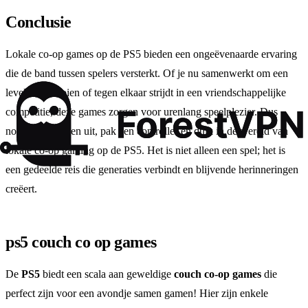
Conclusie
Lokale co-op games op de PS5 bieden een ongeëvenaarde ervaring
die de band tussen spelers versterkt. Of je nu samenwerkt om een
level te voltooien of tegen elkaar strijdt in een vriendschappelijke
competitie, deze games zorgen voor urenlang speelplezier. Dus
nodig je vrienden uit, pak een controller en duik in de wereld van
lokale co-op gaming op de PS5. Het is niet alleen een spel; het is
een gedeelde reis die generaties verbindt en blijvende herinneringen
creëert.
ps5 couch co op games
De
PS5
biedt een scala aan geweldige
couch co-op games
die
perfect zijn voor een avondje samen gamen! Hier zijn enkele