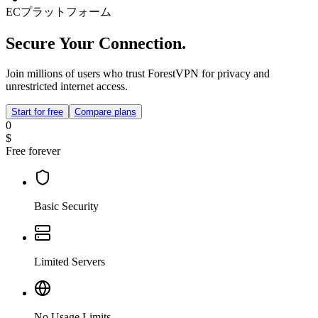
ECプラットフォーム
Secure Your Connection.
Join millions of users who trust ForestVPN for privacy and
unrestricted internet access.
Start for free
Compare plans
0
$
Free forever
Basic Security
Limited Servers
No Usage Limits