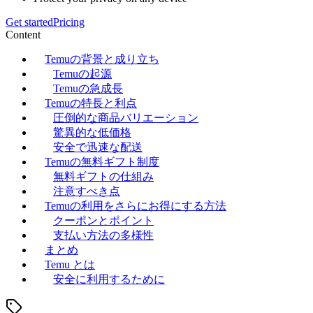
Get started
Pricing
Content
Temuの背景と成り立ち
Temuの起源
Temuの急成長
Temuの特長と利点
圧倒的な商品バリエーション
驚異的な低価格
安全で迅速な配送
Temuの無料ギフト制度
無料ギフトの仕組み
注意すべき点
Temuの利用をさらにお得にする方法
クーポンとポイント
支払い方法の多様性
まとめ
Temu とは
安全に利用するために