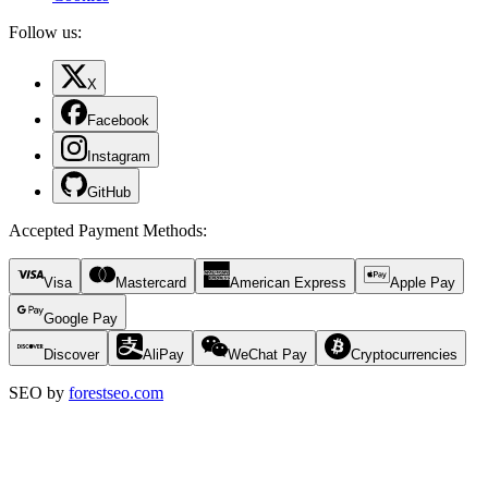
Follow us:
X
Facebook
Instagram
GitHub
Accepted Payment Methods
:
Visa
Mastercard
American Express
Apple Pay
Google Pay
Discover
AliPay
WeChat Pay
Cryptocurrencies
SEO by
forestseo.com