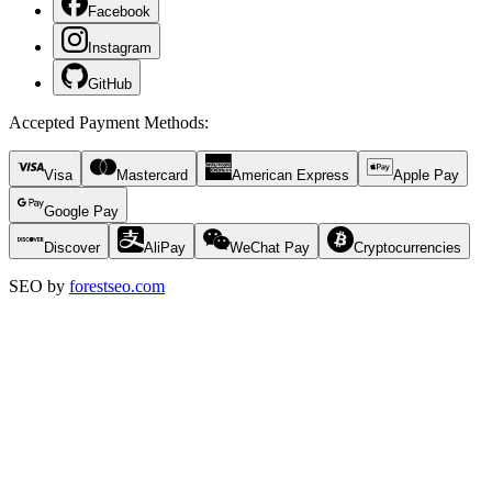
Facebook
Instagram
GitHub
Accepted Payment Methods
:
Visa
Mastercard
American Express
Apple Pay
Google Pay
Discover
AliPay
WeChat Pay
Cryptocurrencies
SEO by
forestseo.com