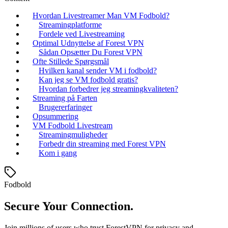
Hvordan Livestreamer Man VM Fodbold?
Streamingplatforme
Fordele ved Livestreaming
Optimal Udnyttelse af Forest VPN
Sådan Opsætter Du Forest VPN
Ofte Stillede Spørgsmål
Hvilken kanal sender VM i fodbold?
Kan jeg se VM fodbold gratis?
Hvordan forbedrer jeg streamingkvaliteten?
Streaming på Farten
Brugererfaringer
Opsummering
VM Fodbold Livestream
Streamingmuligheder
Forbedr din streaming med Forest VPN
Kom i gang
Fodbold
Secure Your Connection.
Join millions of users who trust ForestVPN for privacy and