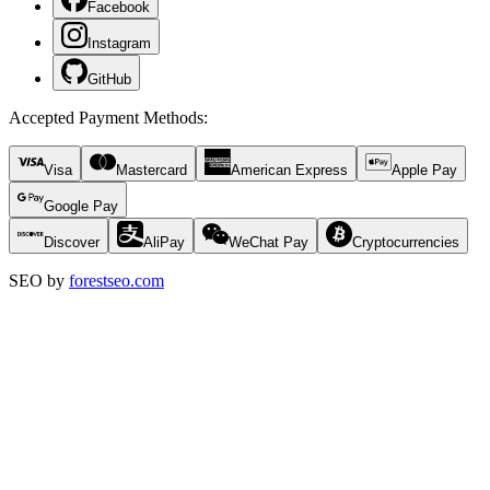
Facebook
Instagram
GitHub
Accepted Payment Methods
:
Visa
Mastercard
American Express
Apple Pay
Google Pay
Discover
AliPay
WeChat Pay
Cryptocurrencies
SEO by
forestseo.com