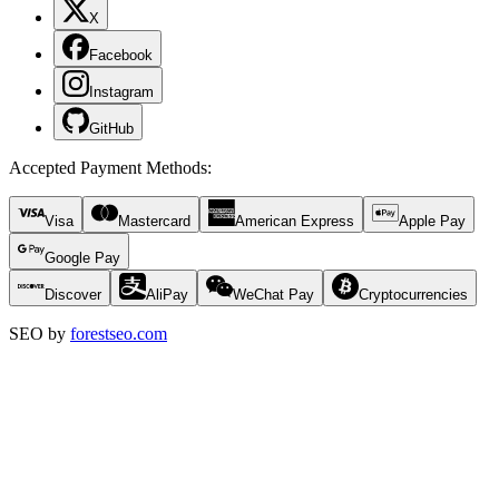
X
Facebook
Instagram
GitHub
Accepted Payment Methods
:
Visa
Mastercard
American Express
Apple Pay
Google Pay
Discover
AliPay
WeChat Pay
Cryptocurrencies
SEO by
forestseo.com