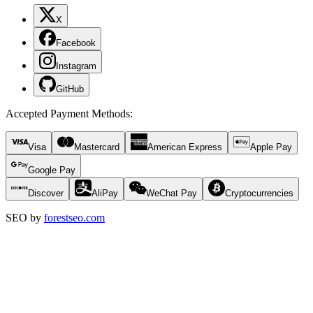
X
Facebook
Instagram
GitHub
Accepted Payment Methods
:
Visa
Mastercard
American Express
Apple Pay
Google Pay
Discover
AliPay
WeChat Pay
Cryptocurrencies
SEO by
forestseo.com