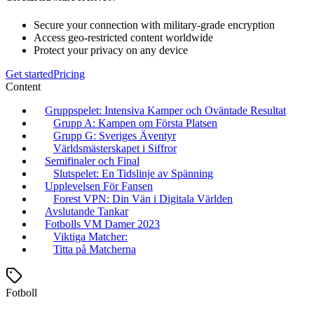
Secure your connection with military-grade encryption
Access geo-restricted content worldwide
Protect your privacy on any device
Get started
Pricing
Content
Gruppspelet: Intensiva Kamper och Oväntade Resultat
Grupp A: Kampen om Första Platsen
Grupp G: Sveriges Äventyr
Världsmästerskapet i Siffror
Semifinaler och Final
Slutspelet: En Tidslinje av Spänning
Upplevelsen För Fansen
Forest VPN: Din Vän i Digitala Världen
Avslutande Tankar
Fotbolls VM Damer 2023
Viktiga Matcher:
Titta på Matcherna
Fotboll