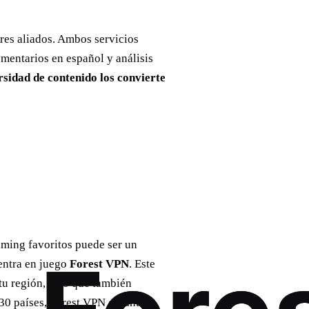
res aliados. Ambos servicios
mentarios en español y análisis
rsidad de contenido los convierte
eaming favoritos puede ser un
 entra en juego
Forest VPN
. Este
tu región, sino que también
30 países, Forest VPN garantiza