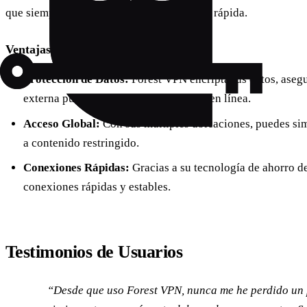
que siempre tengas una conexión segura y rápida.
Ventajas de Usar Forest VPN
Protección de Datos:
Forest VPN encripta tus datos, aseg
externa pueda rastrear tus actividades en línea.
Acceso Global:
Con sus múltiples ubicaciones, puedes simu
a contenido restringido.
Conexiones Rápidas:
Gracias a su tecnología de ahorro de
conexiones rápidas y estables.
Testimonios de Usuarios
“Desde que uso Forest VPN, nunca me he perdido un 