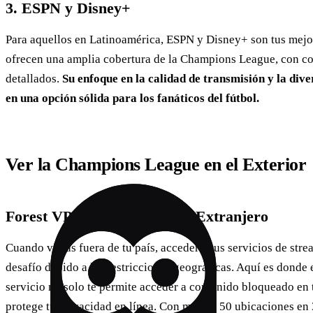
3. ESPN y Disney+
Para aquellos en Latinoamérica, ESPN y Disney+ son tus mejo
ofrecen una amplia cobertura de la Champions League, con co
detallados.
Su enfoque en la calidad de transmisión y la dive
en una opción sólida para los fanáticos del fútbol.
Ver la Champions League en el Exterior
Forest VPN: Tu Aliado en el Extranjero
Cuando viajas fuera de tu país, acceder a tus servicios de str
desafío debido a las restricciones geográficas. Aquí es donde
servicio no solo te permite acceder a contenido bloqueado en 
protege tu privacidad en línea. Con más de 50 ubicaciones en 