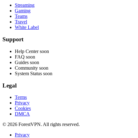
Streaming
Gaming
Teams
Travel
White Label
Support
Help Center
soon
FAQ
soon
Guides
soon
Community
soon
System Status
soon
Legal
Terms
Privacy
Cookies
DMCA
© 2026 ForestVPN. All rights reserved.
Privacy