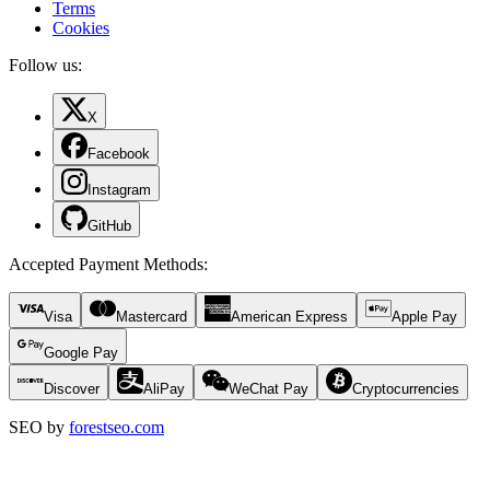
Terms
Cookies
Follow us:
X
Facebook
Instagram
GitHub
Accepted Payment Methods
:
Visa
Mastercard
American Express
Apple Pay
Google Pay
Discover
AliPay
WeChat Pay
Cryptocurrencies
SEO by
forestseo.com