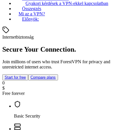
Gyakori kérdések a VPN-ekkel kapcsolatban
Összegzés
Mi az a VPN?
Előnyök:
Internetbiztonság
Secure Your Connection.
Join millions of users who trust ForestVPN for privacy and
unrestricted internet access.
Start for free
Compare plans
0
$
Free forever
Basic Security