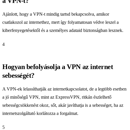
a VPN-t?
Ajánlott, hogy a VPN-t mindig tartsd bekapcsolva, amikor
csatlakozol az internethez, mert így folyamatosan védve leszel a
kiberfenyegetésektől és a személyes adataid biztonságban lesznek.
4
Hogyan befolyásolja a VPN az internet
sebességét?
A VPN-ek lelassíthatják az internetkapcsolatot, de a legtöbb esetben
a jó minőségű VPN, mint az ExpressVPN, ritkán észlelhető
sebességcsökkenést okoz, sőt, akár javíthatja is a sebességet, ha az
internetszolgáltató korlátozza a forgalmat.
5