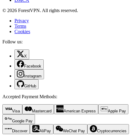
DMCA
© 2026 ForestVPN. All rights reserved.
Privacy
Terms
Cookies
Follow us:
X
Facebook
Instagram
GitHub
Accepted Payment Methods
:
Visa
Mastercard
American Express
Apple Pay
Google Pay
Discover
AliPay
WeChat Pay
Cryptocurrencies