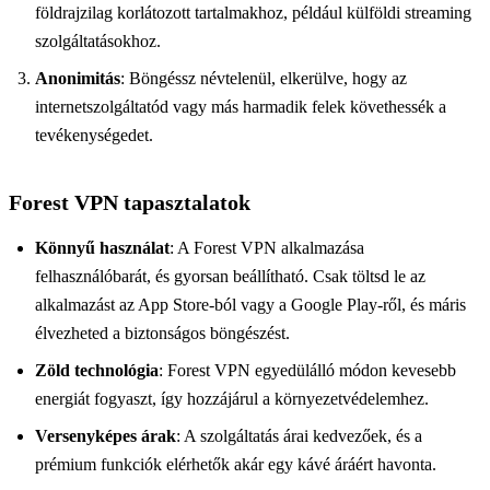
földrajzilag korlátozott tartalmakhoz, például külföldi streaming
szolgáltatásokhoz.
Anonimitás
: Böngéssz névtelenül, elkerülve, hogy az
internetszolgáltatód vagy más harmadik felek követhessék a
tevékenységedet.
Forest VPN tapasztalatok
Könnyű használat
: A Forest VPN alkalmazása
felhasználóbarát, és gyorsan beállítható. Csak töltsd le az
alkalmazást az App Store-ból vagy a Google Play-ről, és máris
élvezheted a biztonságos böngészést.
Zöld technológia
: Forest VPN egyedülálló módon kevesebb
energiát fogyaszt, így hozzájárul a környezetvédelemhez.
Versenyképes árak
: A szolgáltatás árai kedvezőek, és a
prémium funkciók elérhetők akár egy kávé áráért havonta.