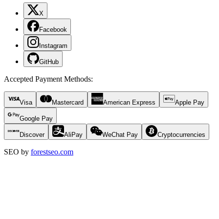
X
Facebook
Instagram
GitHub
Accepted Payment Methods
:
Visa
Mastercard
American Express
Apple Pay
Google Pay
Discover
AliPay
WeChat Pay
Cryptocurrencies
SEO by
forestseo.com