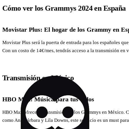
Cómo ver los Grammys 2024 en España
Movistar Plus: El hogar de los Grammy en E
Movistar Plus será la puerta de entrada para los españoles q
Con un costo de 14€/mes, tendrás acceso a la transmisión en v
Transmisión en México
HBO Max: Música para tus oídos
HBO Max ofrece la transmisión de los Grammys en México. C
como Ana Bárbara y Lila Downs, este servicio es un must para 