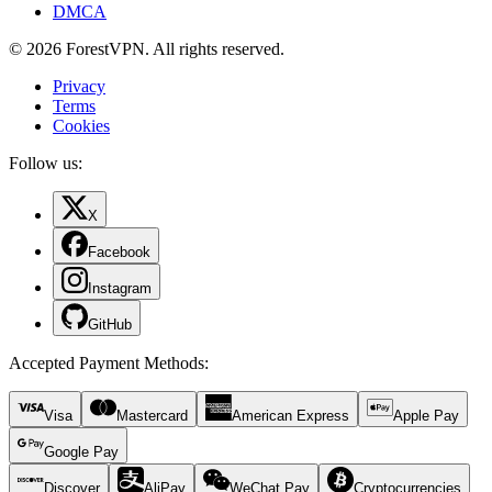
DMCA
© 2026 ForestVPN. All rights reserved.
Privacy
Terms
Cookies
Follow us:
X
Facebook
Instagram
GitHub
Accepted Payment Methods
:
Visa
Mastercard
American Express
Apple Pay
Google Pay
Discover
AliPay
WeChat Pay
Cryptocurrencies