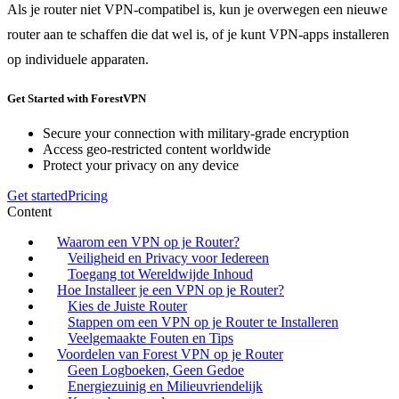
Als je router niet VPN-compatibel is, kun je overwegen een nieuwe
router aan te schaffen die dat wel is, of je kunt VPN-apps installeren
op individuele apparaten.
Get Started with ForestVPN
Secure your connection with military-grade encryption
Access geo-restricted content worldwide
Protect your privacy on any device
Get started
Pricing
Content
Waarom een VPN op je Router?
Veiligheid en Privacy voor Iedereen
Toegang tot Wereldwijde Inhoud
Hoe Installeer je een VPN op je Router?
Kies de Juiste Router
Stappen om een VPN op je Router te Installeren
Veelgemaakte Fouten en Tips
Voordelen van Forest VPN op je Router
Geen Logboeken, Geen Gedoe
Energiezuinig en Milieuvriendelijk