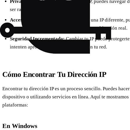
Privacidad Mejorada:
Al cambiar tu IP, puedes navegar 
ser rastreado por sitios web.
Acceso a Contenido Restringido:
Con una IP diferente, p
contenidos que no están disponibles en tu ubicación real.
Seguridad Incrementada:
Cambiar tu IP puede protegerte
intenten aprovechar vulnerabilidades en tu red.
Cómo Encontrar Tu Dirección IP
Encontrar tu dirección IP es un proceso sencillo. Puedes hace
dispositivo o utilizando servicios en línea. Aquí te mostramo
plataformas:
En Windows