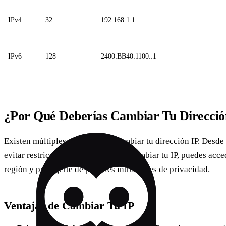
IPv4
32
192.168.1.1
IPv6
128
2400:BB40:1100::1
¿Por Qué Deberías Cambiar Tu Direcció
Existen múltiples razones para cambiar tu dirección IP. Desde
evitar restricciones geográficas. Al cambiar tu IP, puedes acc
región y protegerte de posibles intrusiones de privacidad.
Ventajas de Cambiar Tu IP