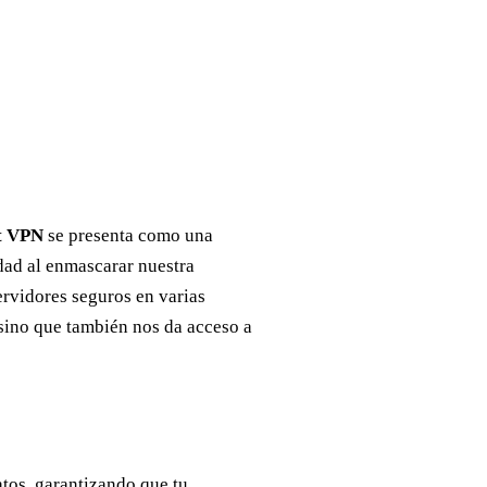
t VPN
se presenta como una
dad al enmascarar nuestra
servidores seguros en varias
 sino que también nos da acceso a
tos, garantizando que tu