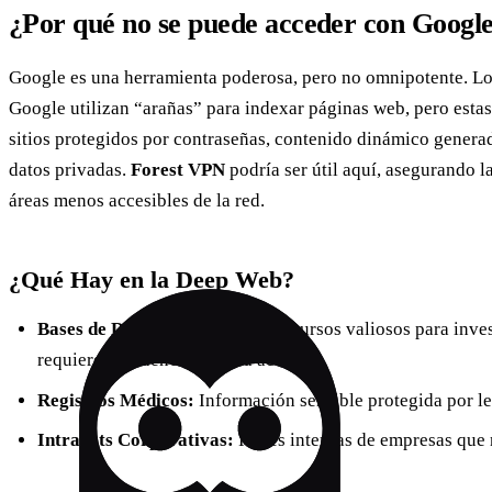
¿Por qué no se puede acceder con Googl
Google es una herramienta poderosa, pero no omnipotente. 
Google utilizan “arañas” para indexar páginas web, pero esta
sitios protegidos por contraseñas, contenido dinámico generad
datos privadas.
Forest VPN
podría ser útil aquí, asegurando l
áreas menos accesibles de la red.
¿Qué Hay en la Deep Web?
Bases de Datos Académicas:
Recursos valiosos para inves
requieren credenciales para acceder.
Registros Médicos:
Información sensible protegida por le
Intranets Corporativas:
Redes internas de empresas que n