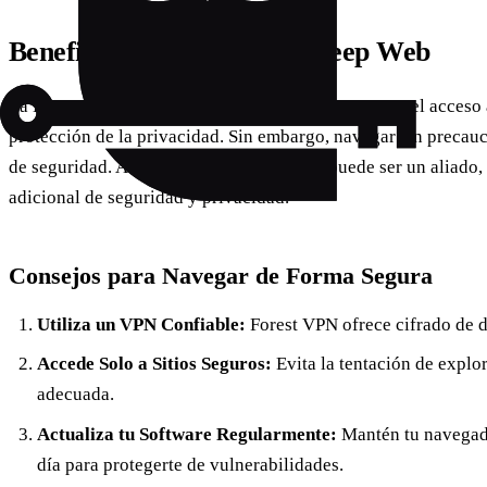
Beneficios y Riesgos de la Deep Web
La Deep Web ofrece beneficios significativos como el acceso 
protección de la privacidad. Sin embargo, navegar sin precau
de seguridad. Aquí es donde
Forest VPN
puede ser un aliado
adicional de seguridad y privacidad.
Consejos para Navegar de Forma Segura
Utiliza un VPN Confiable:
Forest VPN ofrece cifrado de d
Accede Solo a Sitios Seguros:
Evita la tentación de explor
adecuada.
Actualiza tu Software Regularmente:
Mantén tu navegado
día para protegerte de vulnerabilidades.