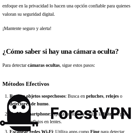
enfoque en la privacidad lo hacen una opción confiable para quienes
valoran su seguridad digital.
¡Mantente seguro y alerta!
¿Cómo saber si hay una cámara oculta?
Para detectar
cámaras ocultas
, sigue estos pasos:
Métodos Efectivos
Revisar objetos sospechosos
: Busca en
peluches
,
relojes
o
detectores de humo
.
Usar tu smartphone
: Apaga las luces y utiliza la
linterna
para
identificar reflejos en lentes.
Escanear redes Wi-Fi
: Utiliza apps como
Fing
para detectar