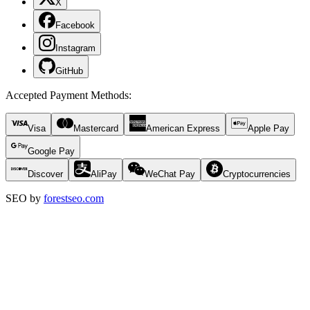
X
Facebook
Instagram
GitHub
Accepted Payment Methods
:
Visa
Mastercard
American Express
Apple Pay
Google Pay
Discover
AliPay
WeChat Pay
Cryptocurrencies
SEO by
forestseo.com