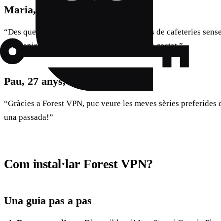
Maria, 34 anys, Barcelona
“Des que uso Forest VPN, puc treballar des de cafeteries sens
com tenir un guardaespatlles digital al meu costat.”
Pau, 27 anys, Girona
“Gràcies a Forest VPN, puc veure les meves sèries preferides
una passada!”
Com instal·lar Forest VPN?
Una guia pas a pas