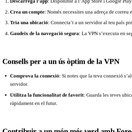
Descarrega l’app
: Disponible a l’App Store i Google Play
Crea un compte
: Només necessites una adreça de correu e
Tria una ubicació
: Connecta’t a un servidor al teu país pre
Gaudeix de la navegació segura
: La VPN s’executa en se
Consells per a un ús òptim de la VPN
Comprova la connexió
: Si notes que la teva connexió s’a
servidor.
Utilitza la funcionalitat de favorit
: Guarda les teves ubic
ràpidament en el futur.
Contribuir a un món més verd amb For