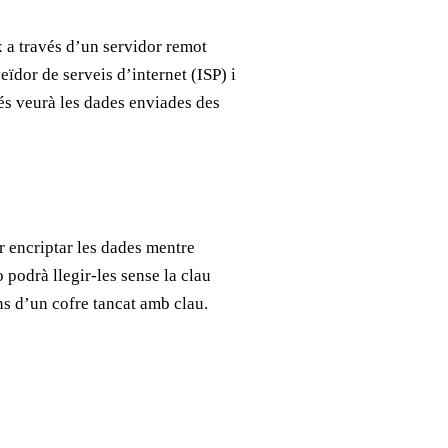
x a través d’un servidor remot
ïdor de serveis d’internet (ISP) i
més veurà les dades enviades des
r encriptar les dades mentre
o podrà llegir-les sense la clau
s d’un cofre tancat amb clau.