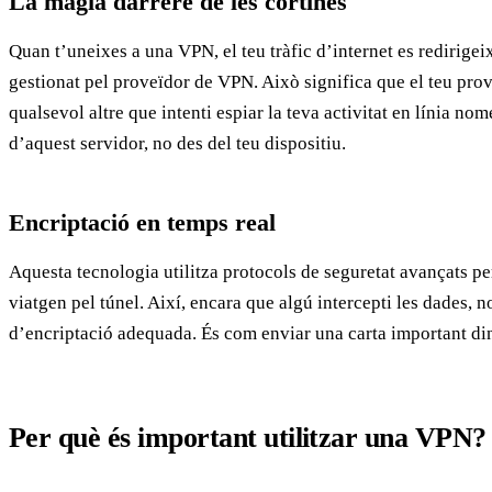
La màgia darrere de les cortines
Quan t’uneixes a una VPN, el teu tràfic d’internet es redirigei
gestionat pel proveïdor de VPN. Això significa que el teu prove
qualsevol altre que intenti espiar la teva activitat en línia no
d’aquest servidor, no des del teu dispositiu.
Encriptació en temps real
Aquesta tecnologia utilitza protocols de seguretat avançats pe
viatgen pel túnel. Així, encara que algú intercepti les dades, n
d’encriptació adequada. És com enviar una carta important din
Per què és important utilitzar una VPN?