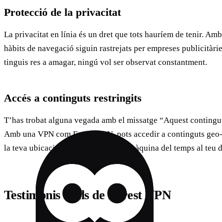
Protecció de la privacitat
La privacitat en línia és un dret que tots hauríem de tenir. Am
hàbits de navegació siguin rastrejats per empreses publicitàri
tinguis res a amagar, ningú vol ser observat constantment.
Accés a continguts restringits
T’has trobat alguna vegada amb el missatge “Aquest contingut 
Amb una VPN com Forest VPN, pots accedir a continguts geo-r
la teva ubicació. És com portar una màquina del temps al teu d
Testimonis reals de Forest VPN