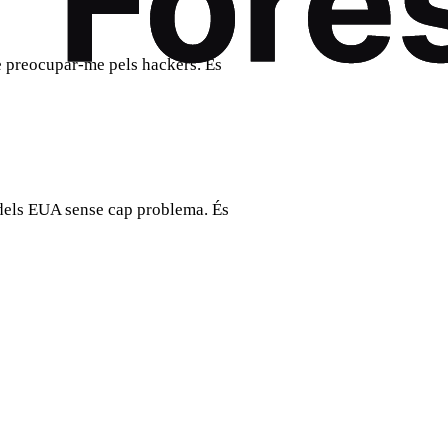
e preocupar-me pels hackers. És
 dels EUA sense cap problema. És