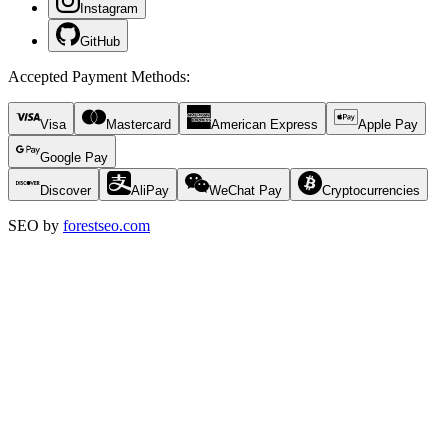
Instagram
GitHub
Accepted Payment Methods
:
Visa
Mastercard
American Express
Apple Pay
Google Pay
Discover
AliPay
WeChat Pay
Cryptocurrencies
SEO by
forestseo.com