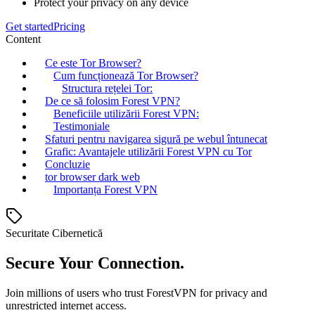
Protect your privacy on any device
Get started
Pricing
Content
Ce este Tor Browser?
Cum funcționează Tor Browser?
Structura rețelei Tor:
De ce să folosim Forest VPN?
Beneficiile utilizării Forest VPN:
Testimoniale
Sfaturi pentru navigarea sigură pe webul întunecat
Grafic: Avantajele utilizării Forest VPN cu Tor
Concluzie
tor browser dark web
Importanța Forest VPN
Securitate Cibernetică
Secure Your Connection.
Join millions of users who trust ForestVPN for privacy and
unrestricted internet access.