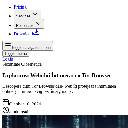
Pricing
Services
Resources
Download
Toggle navigation menu
Toggle theme
Login
Securitate Cibernetică
Explorarea Webului Întunecat cu Tor Browser
Descoperă cum Tor Browser dark web îți protejează intimitatea
online și cum să navighezi în siguranță.
October 10, 2024
4
min read