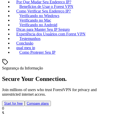
Por Que Mudar Seu Endereço IP?
Benefícios de Usar o Forest VPN
Como Verificar Seu Endereço IP?
Verificando no Windows
Verificando no Mac
Verificando no Android
Dicas para Manter Seu IP Seguro
Experiência dos Usuários com Forest VPN
Testemunhos
Conclusão
qual meu ip
Como Proteger Seu IP
Segurança da Informação
Secure Your Connection.
Join millions of users who trust ForestVPN for privacy and
unrestricted internet access.
Start for free
Compare plans
0
$