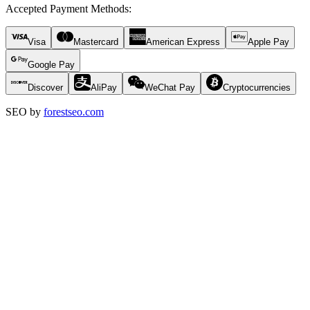
Accepted Payment Methods
:
Visa
Mastercard
American Express
Apple Pay
Google Pay
Discover
AliPay
WeChat Pay
Cryptocurrencies
SEO by
forestseo.com