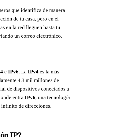
meros que identifica de manera
cción de tu casa, pero en el
as en la red lleguen hasta tu
viando un correo electrónico.
v4
e
IPv6
. La
IPv4
es la más
damente 4.3 mil millones de
ial de dispositivos conectados a
 donde entra
IPv6
, una tecnología
infinito de direcciones.
ión IP?