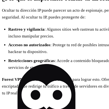
Ocultar tu dirección IP puede parecer un acto de espionaje, p
seguridad. Al ocultar tu IP, puedes protegerte de:
Rastreo y vigilancia
: Algunos sitios web rastrean tu acti
incluso manipular precios.
Accesos no autorizados
: Protege tu red de posibles intrus
hackear tu dispositivo.
Restricciones geográficas
: Accede a contenido bloqueado
servicios de streaming.
Forest VPN
es una herramienta esencial para lograr esto. Of
encriptada que redirige tu tráfico a través de servidores en di
tu IP real.