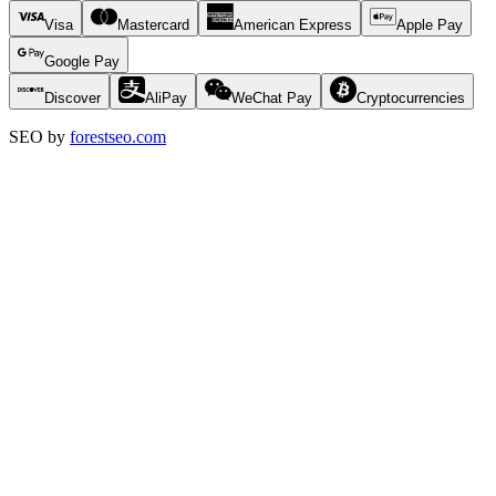
Visa
Mastercard
American Express
Apple Pay
Google Pay
Discover
AliPay
WeChat Pay
Cryptocurrencies
SEO by
forestseo.com