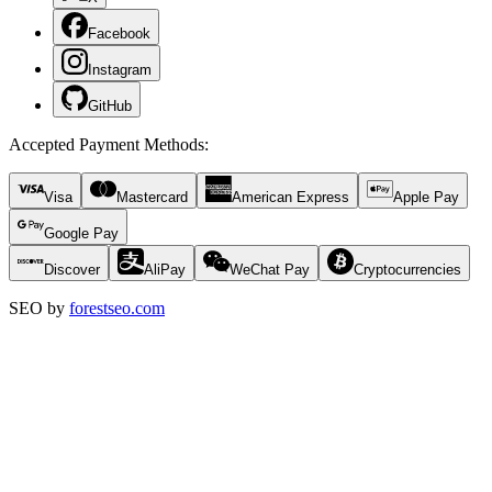
Facebook
Instagram
GitHub
Accepted Payment Methods
:
Visa
Mastercard
American Express
Apple Pay
Google Pay
Discover
AliPay
WeChat Pay
Cryptocurrencies
SEO by
forestseo.com