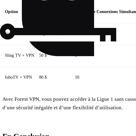
Option
Coût Mensuel
Nombre de Connexions Simultan
Forest VPN
À partir de 3,99 $
5
Sling TV + VPN
50 $
1
fuboTV + VPN
80 $
10
Avec Forest VPN, vous pouvez accéder à la Ligue 1 sans casser 
d’une sécurité inégalée et d’une flexibilité d’utilisation.