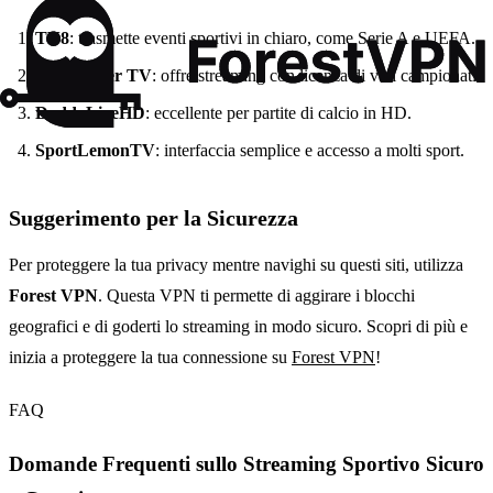
TV8
: trasmette eventi sportivi in chiaro, come Serie A e UEFA.
Live Soccer TV
: offre streaming con licenza di vari campionati.
DaddyLiveHD
: eccellente per partite di calcio in HD.
SportLemonTV
: interfaccia semplice e accesso a molti sport.
Suggerimento per la Sicurezza
Per proteggere la tua privacy mentre navighi su questi siti, utilizza
Forest VPN
. Questa VPN ti permette di aggirare i blocchi
geografici e di goderti lo streaming in modo sicuro. Scopri di più e
inizia a proteggere la tua connessione su
Forest VPN
!
FAQ
Domande Frequenti sullo Streaming Sportivo Sicuro