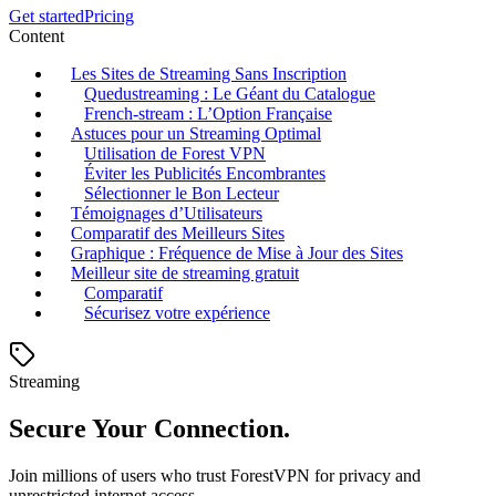
Get started
Pricing
Content
Les Sites de Streaming Sans Inscription
Quedustreaming : Le Géant du Catalogue
French-stream : L’Option Française
Astuces pour un Streaming Optimal
Utilisation de Forest VPN
Éviter les Publicités Encombrantes
Sélectionner le Bon Lecteur
Témoignages d’Utilisateurs
Comparatif des Meilleurs Sites
Graphique : Fréquence de Mise à Jour des Sites
Meilleur site de streaming gratuit
Comparatif
Sécurisez votre expérience
Streaming
Secure Your Connection.
Join millions of users who trust ForestVPN for privacy and
unrestricted internet access.