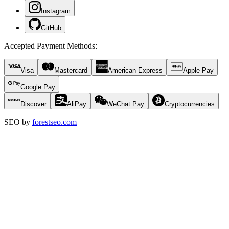
Instagram
GitHub
Accepted Payment Methods
:
Visa
Mastercard
American Express
Apple Pay
Google Pay
Discover
AliPay
WeChat Pay
Cryptocurrencies
SEO by
forestseo.com