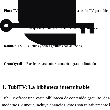
Pluto TV
Canales en vivo y contenido a la carta, estilo TV por cable.
Vix
Enfoque en contenido hispano, cine clásico mexicano.
Rakuten TV
Películas y series gratuitas con anuncios.
Crunchyroll
Excelente para anime, contenido gratuito limitado.
1. TubiTV: La biblioteca interminable
TubiTV ofrece una vasta biblioteca de contenido gratuito, desd
modernos. Aunque incluye anuncios, estos son relativamente b