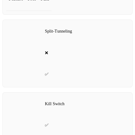
Split‑Tunneling
❌
✅
Kill Switch
✅