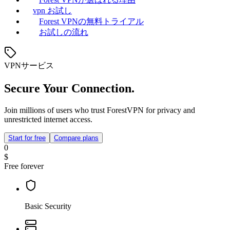
vpn お試し
Forest VPNの無料トライアル
お試しの流れ
VPNサービス
Secure Your Connection.
Join millions of users who trust ForestVPN for privacy and
unrestricted internet access.
Start for free
Compare plans
0
$
Free forever
Basic Security