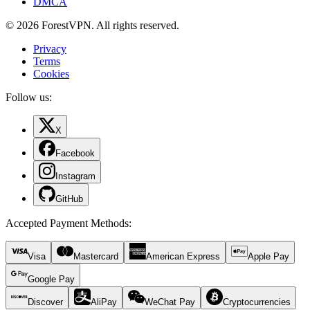
DMCA
© 2026 ForestVPN. All rights reserved.
Privacy
Terms
Cookies
Follow us:
X
Facebook
Instagram
GitHub
Accepted Payment Methods
:
Visa
Mastercard
American Express
Apple Pay
Google Pay
Discover
AliPay
WeChat Pay
Cryptocurrencies