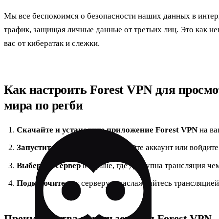
Мы все беспокоимся о безопасности наших данных в интер
трафик, защищая личные данные от третьих лиц. Это как н
вас от кибератак и слежки.
Как настроить Forest VPN для просм
мира по регби
Скачайте и установите приложение Forest VPN
на ва
Запустите приложение
и создайте аккаунт или войдит
Выберите сервер
в стране, где доступна трансляция че
Подключитесь
к серверу и наслаждайтесь трансляцией
Преимущества использования Forest VPN