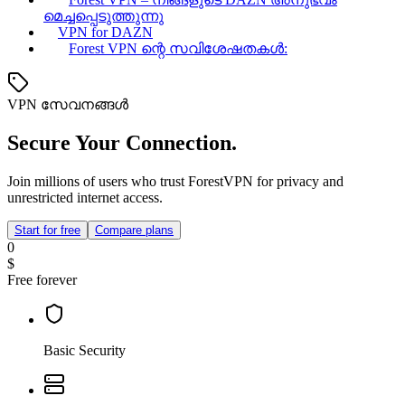
മെച്ചപ്പെടുത്തുന്നു
VPN for DAZN
Forest VPN ന്റെ സവിശേഷതകൾ:
VPN സേവനങ്ങൾ
Secure Your Connection.
Join millions of users who trust ForestVPN for privacy and
unrestricted internet access.
Start for free
Compare plans
0
$
Free forever
Basic Security