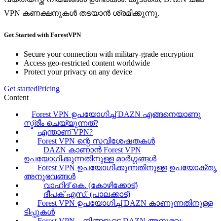
VPN കണക്ഷനുകൾ തടയാൻ ശ്രമിക്കുന്നു.
Get Started with ForestVPN
Secure your connection with military-grade encryption
Access geo-restricted content worldwide
Protect your privacy on any device
Get started
Pricing
Content
Forest VPN ഉപയോഗിച്ച് DAZN എങ്ങനെയാണു
സ്ട്രീം ചെയ്യുന്നത്?
എന്താണ് VPN?
Forest VPN ന്റെ സവിശേഷതകൾ
DAZN കാണാൻ Forest VPN
ഉപയോഗിക്കുന്നതിനുള്ള മാർഗ്ഗങ്ങൾ
Forest VPN ഉപയോഗിക്കുന്നതിനുള്ള ഉപയോക്തൃ
അനുഭവങ്ങൾ
വാഹിദ് കെ. (കോഴിക്കോട്)
ദീപക് എസ്. (പാലക്കാട്)
Forest VPN ഉപയോഗിച്ച് DAZN കാണുന്നതിനുള്ള
ടിപ്പുകൾ
Forest VPN – നിങ്ങളുടെ DAZN അനുഭവം