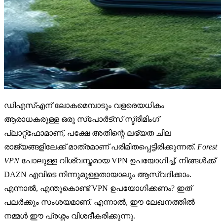
ഡിഎസ്എന് ലോകമെമ്പാടും വളരെയധികം
ആരാധകരുള്ള ഒരു സ്പോർട്സ് സ്ട്രീമിംഗ്
പ്ലാറ്റ്ഫോമാണ്, പക്ഷേ അതിന്റെ ലഭ്യത ചില
രാജ്യങ്ങളിലേക്ക് മാത്രമാണ് പരിമിതപ്പെട്ടിരിക്കുന്നത്.
Forest
VPN
പോലുള്ള വിശ്വസ്തമായ VPN ഉപയോഗിച്ച്, നിങ്ങൾക്ക്
DAZN എവിടെ നിന്നുമുള്ളതായാലും ആസ്വദിക്കാം.
എന്നാൽ, എന്തുകൊണ്ട് VPN ഉപയോഗിക്കണം? ഇത്
പലർക്കും സംശയമാണ്. എന്നാൽ, ഈ ലേഖനത്തിൽ
നമ്മൾ ഈ പ്രശ്നം വിശദീകരിക്കുന്നു.