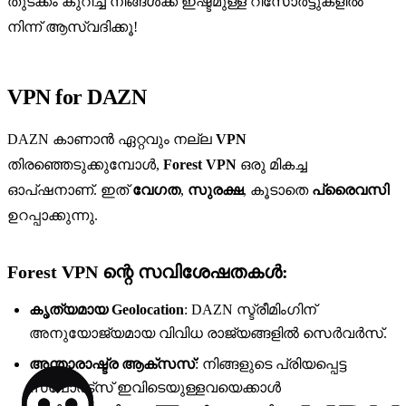
തുടക്കം കുറിച്ച് നിങ്ങൾക്ക് ഇഷ്ടമുള്ള റീസോർട്ടുകളിൽ
നിന്ന് ആസ്വദിക്കൂ!
VPN for DAZN
DAZN കാണാൻ ഏറ്റവും നല്ല
VPN
തിരഞ്ഞെടുക്കുമ്പോൾ,
Forest VPN
ഒരു മികച്ച
ഓപ്ഷനാണ്. ഇത്
വേഗത
,
സുരക്ഷ
, കൂടാതെ
പ്രൈവസി
ഉറപ്പാക്കുന്നു.
Forest VPN ന്റെ സവിശേഷതകൾ:
കൃത്യമായ Geolocation
: DAZN സ്ട്രീമിംഗിന്
അനുയോജ്യമായ വിവിധ രാജ്യങ്ങളിൽ സെർവർസ്.
അന്താരാഷ്ട്ര ആക്സസ്
: നിങ്ങളുടെ പ്രിയപ്പെട്ട
സ്പോർട്സ് ഇവിടെയുള്ളവയെക്കാൾ