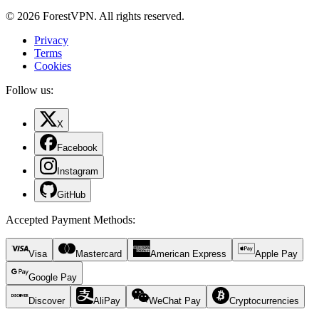
© 2026 ForestVPN. All rights reserved.
Privacy
Terms
Cookies
Follow us:
X
Facebook
Instagram
GitHub
Accepted Payment Methods
:
Visa
Mastercard
American Express
Apple Pay
Google Pay
Discover
AliPay
WeChat Pay
Cryptocurrencies