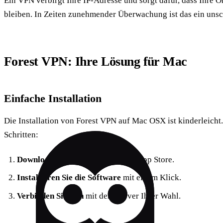
Ein VPN verbirgt Ihre IP-Adresse und sorgt dafür, dass Ihre 
bleiben. In Zeiten zunehmender Überwachung ist das ein unsch
Forest VPN
: Ihre Lösung für Mac
Einfache Installation
Die Installation von Forest VPN auf Mac OSX ist kinderleicht.
Schritten:
Downloaden Sie die App
aus dem App Store.
Installieren Sie die Software
mit einem Klick.
Verbinden Sie sich
mit dem Server Ihrer Wahl.