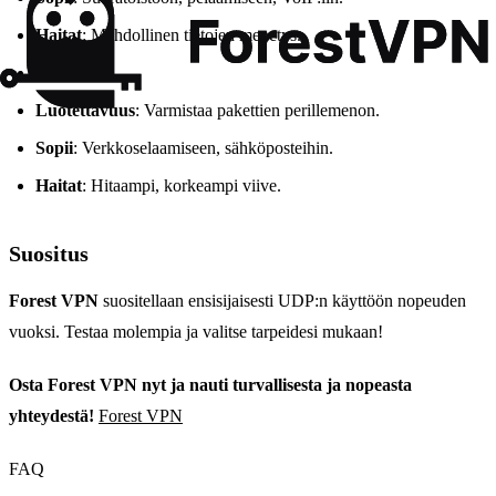
Haitat
: Mahdollinen tietojen menetys.
TCP
:
Luotettavuus
: Varmistaa pakettien perillemenon.
Sopii
: Verkkoselaamiseen, sähköposteihin.
Haitat
: Hitaampi, korkeampi viive.
Suositus
Forest VPN
suositellaan ensisijaisesti UDP:n käyttöön nopeuden
vuoksi. Testaa molempia ja valitse tarpeidesi mukaan!
Osta Forest VPN nyt ja nauti turvallisesta ja nopeasta
yhteydestä!
Forest VPN
FAQ