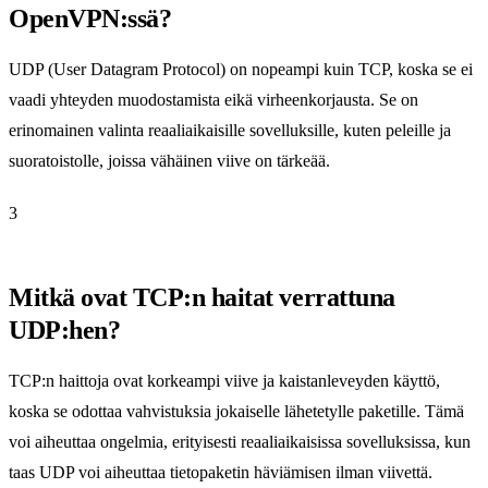
OpenVPN:ssä?
UDP (User Datagram Protocol) on nopeampi kuin TCP, koska se ei
vaadi yhteyden muodostamista eikä virheenkorjausta. Se on
erinomainen valinta reaaliaikaisille sovelluksille, kuten peleille ja
suoratoistolle, joissa vähäinen viive on tärkeää.
3
Mitkä ovat TCP:n haitat verrattuna
UDP:hen?
TCP:n haittoja ovat korkeampi viive ja kaistanleveyden käyttö,
koska se odottaa vahvistuksia jokaiselle lähetetylle paketille. Tämä
voi aiheuttaa ongelmia, erityisesti reaaliaikaisissa sovelluksissa, kun
taas UDP voi aiheuttaa tietopaketin häviämisen ilman viivettä.