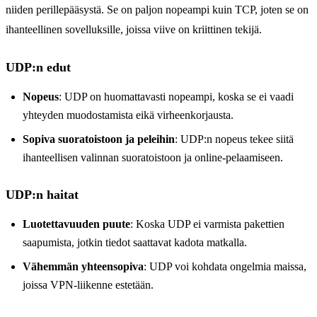
niiden perillepääsystä. Se on paljon nopeampi kuin TCP, joten se on
ihanteellinen sovelluksille, joissa viive on kriittinen tekijä.
UDP:n edut
Nopeus
: UDP on huomattavasti nopeampi, koska se ei vaadi
yhteyden muodostamista eikä virheenkorjausta.
Sopiva suoratoistoon ja peleihin
: UDP:n nopeus tekee siitä
ihanteellisen valinnan suoratoistoon ja online-pelaamiseen.
UDP:n haitat
Luotettavuuden puute
: Koska UDP ei varmista pakettien
saapumista, jotkin tiedot saattavat kadota matkalla.
Vähemmän yhteensopiva
: UDP voi kohdata ongelmia maissa,
joissa VPN-liikenne estetään.