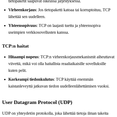
tietopaketit saapuvat oikeassa järjestyksessä.
Virheenkorjaus
: Jos tietopaketti katoaa tai korruptoituu, TCP
lähettää sen uudelleen.
Yhteensopivuus
: TCP on laajasti tuettu ja yhteensopiva
useimpien verkkosovellusten kanssa.
TCP:n haitat
Hitaampi nopeus
: TCP:n virheenkorjausmekanismit aiheuttavat
viivettä, mikä voi olla haitallista reaaliaikaisille sovelluksille
kuten pelit.
Korkeampi tiedonkulutus
: TCP käyttää enemmän
kaistanleveyttä jatkuvan tiedon uudelleenlähettämisen vuoksi.
User Datagram Protocol (UDP)
UDP on yhteydetön protokolla, joka lähettää tietoja ilman takeita