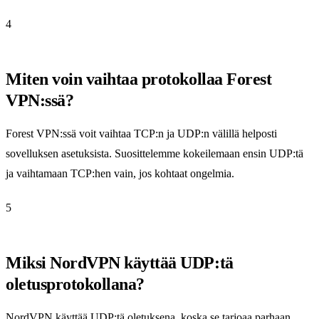
4
Miten voin vaihtaa protokollaa Forest
VPN:ssä?
Forest VPN:ssä voit vaihtaa TCP:n ja UDP:n välillä helposti
sovelluksen asetuksista. Suosittelemme kokeilemaan ensin UDP:tä
ja vaihtamaan TCP:hen vain, jos kohtaat ongelmia.
5
Miksi NordVPN käyttää UDP:tä
oletusprotokollana?
NordVPN käyttää UDP:tä oletuksena, koska se tarjoaa parhaan