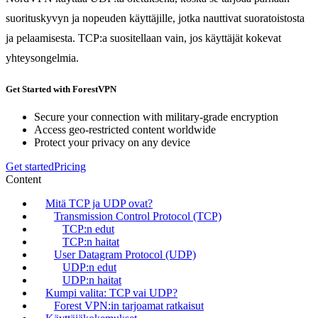
suorituskyvyn ja nopeuden käyttäjille, jotka nauttivat suoratoistosta
ja pelaamisesta. TCP:a suositellaan vain, jos käyttäjät kokevat
yhteysongelmia.
Get Started with ForestVPN
Secure your connection with military-grade encryption
Access geo-restricted content worldwide
Protect your privacy on any device
Get started
Pricing
Content
Mitä TCP ja UDP ovat?
Transmission Control Protocol (TCP)
TCP:n edut
TCP:n haitat
User Datagram Protocol (UDP)
UDP:n edut
UDP:n haitat
Kumpi valita: TCP vai UDP?
Forest VPN:in tarjoamat ratkaisut