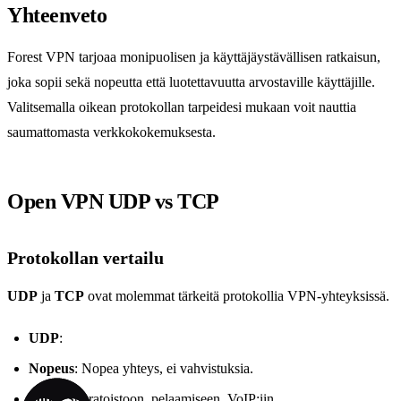
Yhteenveto
Forest VPN tarjoaa monipuolisen ja käyttäjäystävällisen ratkaisun,
joka sopii sekä nopeutta että luotettavuutta arvostaville käyttäjille.
Valitsemalla oikean protokollan tarpeidesi mukaan voit nauttia
saumattomasta verkkokokemuksesta.
Open VPN UDP vs TCP
Protokollan vertailu
UDP
ja
TCP
ovat molemmat tärkeitä protokollia VPN-yhteyksissä.
UDP
:
Nopeus
: Nopea yhteys, ei vahvistuksia.
Sopii
: Suoratoistoon, pelaamiseen, VoIP:iin.