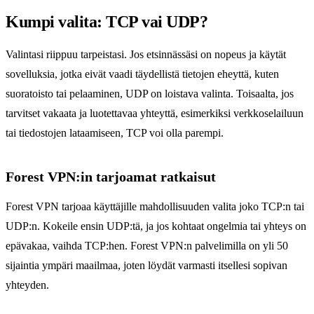
Kumpi valita: TCP vai UDP?
Valintasi riippuu tarpeistasi. Jos etsinnässäsi on nopeus ja käytät
sovelluksia, jotka eivät vaadi täydellistä tietojen eheyttä, kuten
suoratoisto tai pelaaminen, UDP on loistava valinta. Toisaalta, jos
tarvitset vakaata ja luotettavaa yhteyttä, esimerkiksi verkkoselailuun
tai tiedostojen lataamiseen, TCP voi olla parempi.
Forest VPN:in tarjoamat ratkaisut
Forest VPN tarjoaa käyttäjille mahdollisuuden valita joko TCP:n tai
UDP:n. Kokeile ensin UDP:tä, ja jos kohtaat ongelmia tai yhteys on
epävakaa, vaihda TCP:hen. Forest VPN:n palvelimilla on yli 50
sijaintia ympäri maailmaa, joten löydät varmasti itsellesi sopivan
yhteyden.