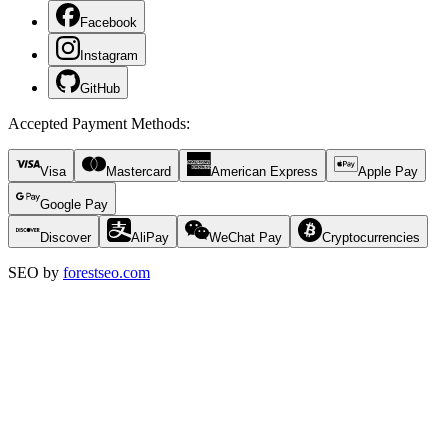
Facebook
Instagram
GitHub
Accepted Payment Methods
:
Visa
Mastercard
American Express
Apple Pay
Google Pay
Discover
AliPay
WeChat Pay
Cryptocurrencies
SEO by
forestseo.com