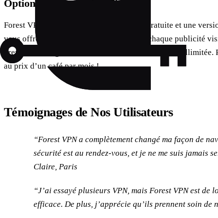
Options de Connexion Flexibles
Forest VPN propose à la fois une version gratuite et une vers
vous offre 30 minutes de connexion pour chaque publicité vis
premium vous garantit une connexion immédiate et illimitée. P
au prix d’un café par mois !
Témoignages de Nos Utilisateurs
“Forest VPN a complètement changé ma façon de navi
sécurité est au rendez-vous, et je ne me suis jamais se
Claire, Paris
“J’ai essayé plusieurs VPN, mais Forest VPN est de loi
efficace. De plus, j’apprécie qu’ils prennent soin de 