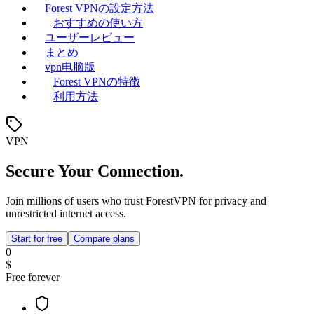
Forest VPNの設定方法
おすすめの使い方
ユーザーレビュー
まとめ
vpn电脑版
Forest VPNの特徴
利用方法
VPN
Secure Your Connection.
Join millions of users who trust ForestVPN for privacy and
unrestricted internet access.
Start for free
Compare plans
0
$
Free forever