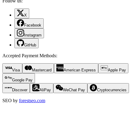
Follow us:
X
Facebook
Instagram
GitHub
Accepted Payment Methods
:
Visa
Mastercard
American Express
Apple Pay
Google Pay
Discover
AliPay
WeChat Pay
Cryptocurrencies
SEO by
forestseo.com