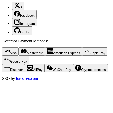
X
Facebook
Instagram
GitHub
Accepted Payment Methods
:
Visa
Mastercard
American Express
Apple Pay
Google Pay
Discover
AliPay
WeChat Pay
Cryptocurrencies
SEO by
forestseo.com