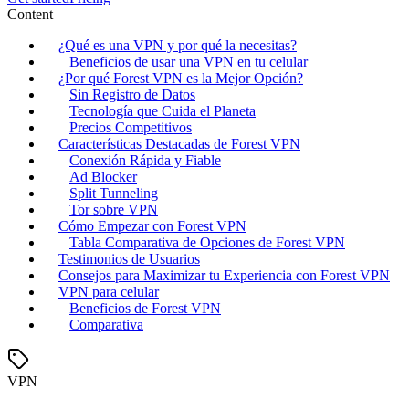
Content
¿Qué es una VPN y por qué la necesitas?
Beneficios de usar una VPN en tu celular
¿Por qué Forest VPN es la Mejor Opción?
Sin Registro de Datos
Tecnología que Cuida el Planeta
Precios Competitivos
Características Destacadas de Forest VPN
Conexión Rápida y Fiable
Ad Blocker
Split Tunneling
Tor sobre VPN
Cómo Empezar con Forest VPN
Tabla Comparativa de Opciones de Forest VPN
Testimonios de Usuarios
Consejos para Maximizar tu Experiencia con Forest VPN
VPN para celular
Beneficios de Forest VPN
Comparativa
VPN